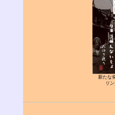
新たな
リン