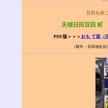
20
豆田を歩
天領日田
豆田 町
PDF版＞＞＞
おも て面（
（製作：豆田地区自