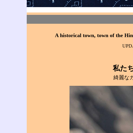
A historical town, town of the 
UPDA
私た
綺麗な