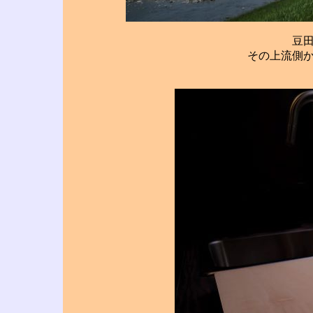
豆
その上流側