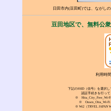
日田市内(豆田町)では、ながし
豆田地区で、無料公衆
利用時間
下記のSSID（信号）を選択
認証手続きを行って
※ Hita_City_F
※ Onsen_Oita_Wi-F
※ Wi2（TRVEL JAP